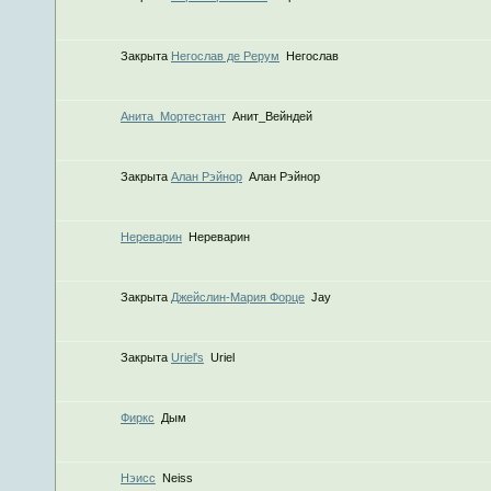
Закрыта
Негослав де Рерум
Негослав
Анита_Мортестант
Анит_Вейндей
Закрыта
Алан Рэйнор
Алан Рэйнор
Нереварин
Нереварин
Закрыта
Джейслин-Мария Форце
Jay
Закрыта
Uriel's
Uriel
Фиркс
Дым
Нэисс
Neiss