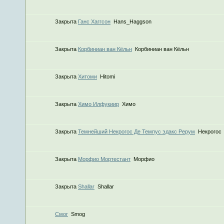
Закрыта
Ганс Хаггсон
Hans_Haggson
Закрыта
Корбиниан ван Кёльн
Корбиниан ван Кёльн
Закрыта
Хитоми
Hitomi
Закрыта
Химо Илфукиир
Химо
Закрыта
Темнейший Некрогос Де Темпус эдакс Рерум
Некрогос
Закрыта
Морфио Мортестант
Морфио
Закрыта
Shallar
Shallar
Смог
Smog