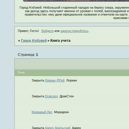
Город Нэбэвей. Небольшой старинный городок на берегу озера, окруже
как доход здесь получают именно от урожая с полей, винограднико
правительство: ему дали официальное название и отметили на карте.
приезжим 
Привет, Гость!
Войдите
или
зарегистрируйтесь
.
»
Город Нэбэвей
»
Книга учета
Страница:
1
Тема
Закрыта
Лориан Д'Рей
Лориан
Закрыта
Draksten
ДракСтен
Кровавый Лис
Моридеин
Закрыта
Аарен Арильский
Аарен